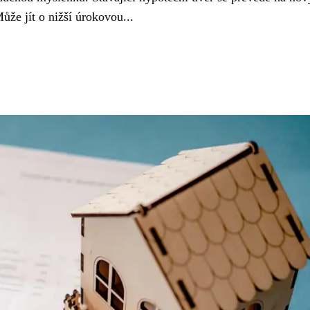
ůže jít o nižší úrokovou...