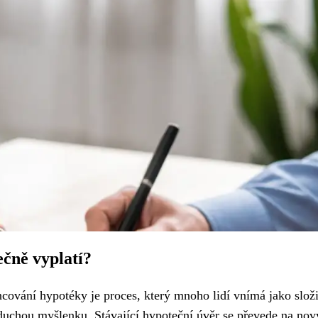
ečně vyplatí?
ování hypotéky je proces, který mnoho lidí vnímá jako složi
duchou myšlenku. Stávající hypoteční úvěr se převede na nov