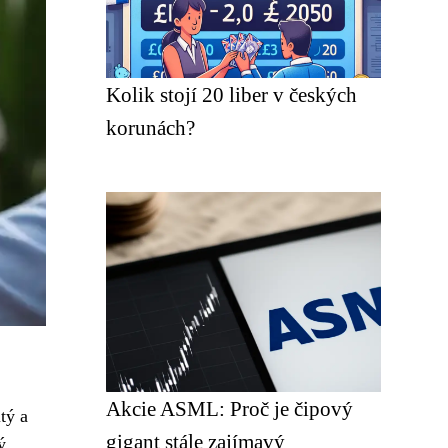
Kolik stojí 20 liber v českých
korunách?
Akcie ASML: Proč je čipový
tý a
gigant stále zajímavý
ý,