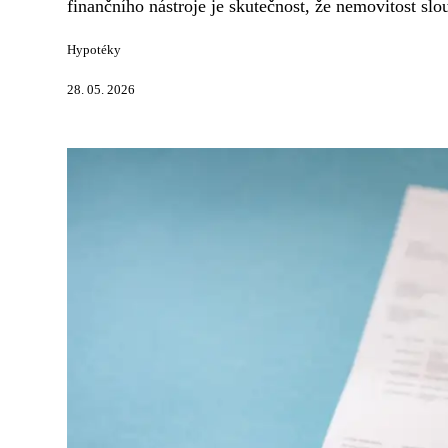
finančního nástroje je skutečnost, že nemovitost slou
Hypotéky
28. 05. 2026