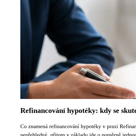
Refinancování hypotéky: kdy se skut
Co znamená refinancování hypotéky v praxi Refinanc
nepřehledný, přitom v základu jde o poměrně jedno