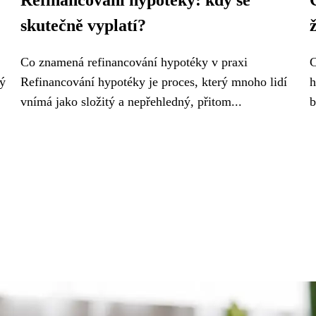
Refinancování hypotéky: kdy se
skutečně vyplatí?
Co znamená refinancování hypotéky v praxi
C
rý
Refinancování hypotéky je proces, který mnoho lidí
h
vnímá jako složitý a nepřehledný, přitom...
b