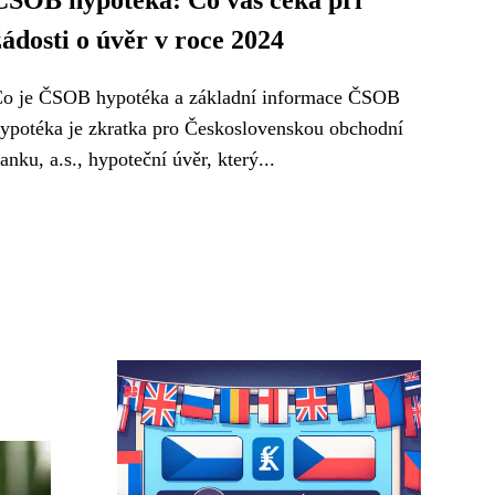
ČSOB hypotéka: Co vás čeká při
žádosti o úvěr v roce 2024
o je ČSOB hypotéka a základní informace ČSOB
ypotéka je zkratka pro Československou obchodní
anku, a.s., hypoteční úvěr, který...