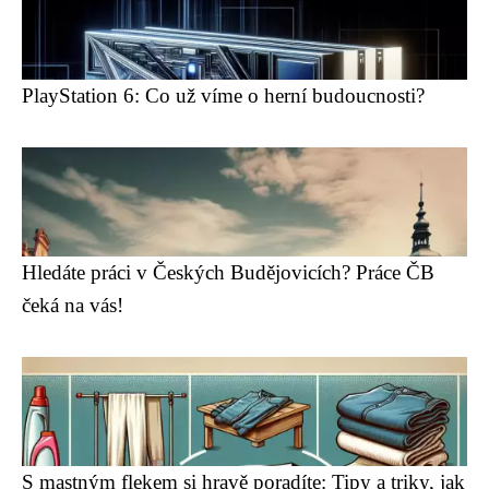
PlayStation 6: Co už víme o herní budoucnosti?
Hledáte práci v Českých Budějovicích? Práce ČB
čeká na vás!
S mastným flekem si hravě poradíte: Tipy a triky, jak