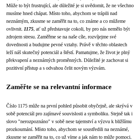
Může to být frustrující, ale důležité je si uvědomit, že ne všechno
musíme hned chápat. Místo toho, abychom se trápili nad
neznámým, zkusme se zaměřit na to, co známe a co můžeme
ovlivnit.
1175
, ať už představuje cokoli, by pro nás nemělo být
zdrojem stresu. Zaměřme se na naše cíle, rozvíjejme své
dovednosti a budujme pevné vztahy. Právě v těchto oblastech
leží náš skutečný potenciál a štěstí. Pamatujme, že život je plný
překvapení a neznámých proměnných. Důležité je zachovat si
pozitivní přístup a s odvahou čelit novým výzvám.
Zaměřte se na relevantní informace
Číslo 1175 může na první pohled působit obyčejně, ale skrývá v
sobě potenciál pro zajímavé souvislosti a symboliku. Stejně tak i
slovo "nerozpoznáno" v sobě nese tajemství a výzvu k bližšímu
prozkoumání. Místo toho, abychom se soustředili na neznámé,
zkusme se zaměřit na to, co už víme a jak nám to může pomoci.