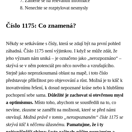
Zaměřte se na relevantní informace
Nenechte se rozptylovat nesmysly
Číslo 1175: Co znamená?
Někdy se setkáváme s čísly, která se zdají být na první pohled
záhadná. Číslo 1175 není výjimkou. I když se může zdát, že
jeho význam nám uniká – je označeno jako „nerozpoznáno“ –
skrývá se v něm potenciál pro něco nového a vzrušujícího.
Stejně jako neprozkoumaná oblast na mapě, i toto číslo
představuje příležitost pro objevování a růst. Možná je to klíč k
inovativnímu řešení, k dosud nepoznané kráse nebo k hlubšímu
pochopení sebe sama.
Důležité je zachovat si otevřenou mysl
a optimismus.
Místo toho, abychom se soustředili na to, co
nevíme, zkusme se zaměřit na možnosti, které se před námi
otevírají.
Možná právě v tomto „nerozpoznaném“ čísle 1175 se
skrývá klíč k něčemu úžasnému.
Pamatujme, že i ty
nejúspěšnější objevy často začínaly něčím neznámým a