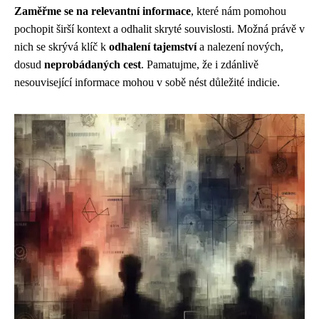
Zaměřme se na relevantní informace
, které nám pomohou
pochopit širší kontext a odhalit skryté souvislosti. Možná právě v
nich se skrývá klíč k
odhalení tajemství
a nalezení nových,
dosud
neprobádaných cest
. Pamatujme, že i zdánlivě
nesouvisející informace mohou v sobě nést důležité indicie.