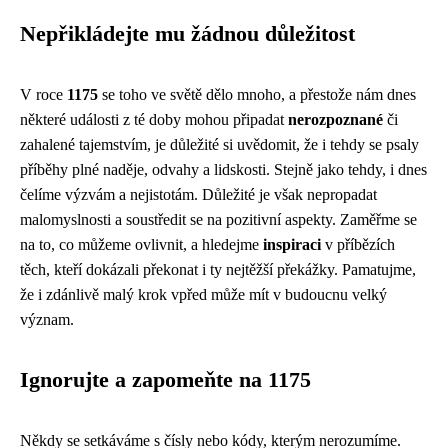
Nepřikládejte mu žádnou důležitost
V roce
1175
se toho ve světě dělo mnoho, a přestože nám dnes
některé události z té doby mohou připadat
nerozpoznané
či
zahalené tajemstvím, je důležité si uvědomit, že i tehdy se psaly
příběhy plné naděje, odvahy a lidskosti. Stejně jako tehdy, i dnes
čelíme výzvám a nejistotám. Důležité je však nepropadat
malomyslnosti a soustředit se na pozitivní aspekty. Zaměřme se
na to, co můžeme ovlivnit, a hledejme
inspiraci
v příbězích
těch, kteří dokázali překonat i ty nejtěžší překážky. Pamatujme,
že i zdánlivě malý krok vpřed může mít v budoucnu velký
význam.
Ignorujte a zapomeňte na 1175
Někdy se setkáváme s čísly nebo kódy, kterým nerozumíme.