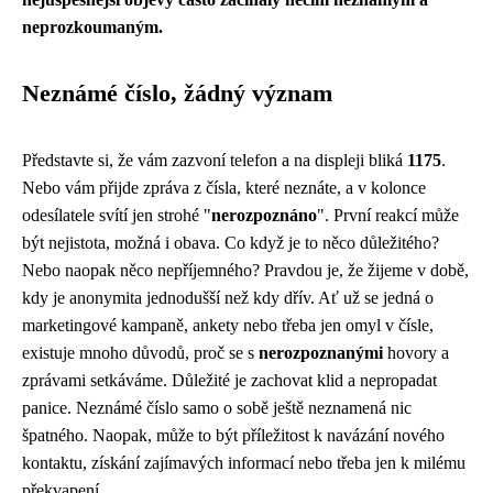
neprozkoumaným.
Neznámé číslo, žádný význam
Představte si, že vám zazvoní telefon a na displeji bliká
1175
.
Nebo vám přijde zpráva z čísla, které neznáte, a v kolonce
odesílatele svítí jen strohé "
nerozpoznáno
". První reakcí může
být nejistota, možná i obava. Co když je to něco důležitého?
Nebo naopak něco nepříjemného? Pravdou je, že žijeme v době,
kdy je anonymita jednodušší než kdy dřív. Ať už se jedná o
marketingové kampaně, ankety nebo třeba jen omyl v čísle,
existuje mnoho důvodů, proč se s
nerozpoznanými
hovory a
zprávami setkáváme. Důležité je zachovat klid a nepropadat
panice. Neznámé číslo samo o sobě ještě neznamená nic
špatného. Naopak, může to být příležitost k navázání nového
kontaktu, získání zajímavých informací nebo třeba jen k milému
překvapení.