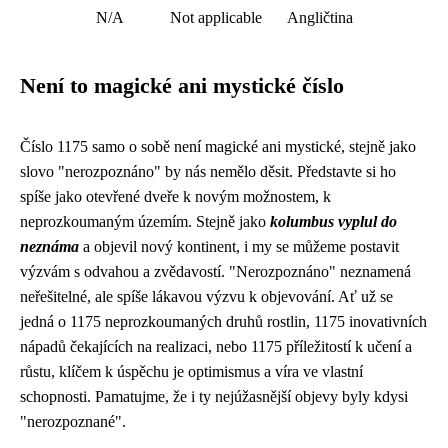
N/A
Not applicable
Angličtina
Není to magické ani mystické číslo
Číslo 1175 samo o sobě není magické ani mystické, stejně jako
slovo "nerozpoznáno" by nás nemělo děsit. Představte si ho
spíše jako otevřené dveře k novým možnostem, k
neprozkoumaným územím. Stejně jako
kolumbus vyplul do
neznáma
a objevil nový kontinent, i my se můžeme postavit
výzvám s odvahou a zvědavostí. "Nerozpoznáno" neznamená
neřešitelné, ale spíše lákavou výzvu k objevování. Ať už se
jedná o 1175 neprozkoumaných druhů rostlin, 1175 inovativních
nápadů čekajících na realizaci, nebo 1175 příležitostí k učení a
růstu, klíčem k úspěchu je optimismus a víra ve vlastní
schopnosti. Pamatujme, že i ty nejúžasnější objevy byly kdysi
"nerozpoznané".