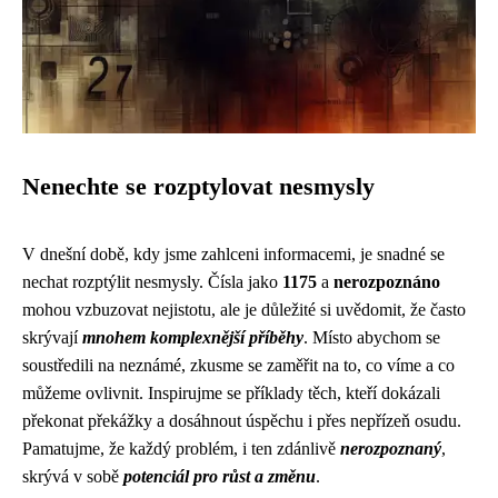
Nenechte se rozptylovat nesmysly
V dnešní době, kdy jsme zahlceni informacemi, je snadné se
nechat rozptýlit nesmysly. Čísla jako
1175
a
nerozpoznáno
mohou vzbuzovat nejistotu, ale je důležité si uvědomit, že často
skrývají
mnohem komplexnější příběhy
. Místo abychom se
soustředili na neznámé, zkusme se zaměřit na to, co víme a co
můžeme ovlivnit. Inspirujme se příklady těch, kteří dokázali
překonat překážky a dosáhnout úspěchu i přes nepřízeň osudu.
Pamatujme, že každý problém, i ten zdánlivě
nerozpoznaný
,
skrývá v sobě
potenciál pro růst a změnu
.