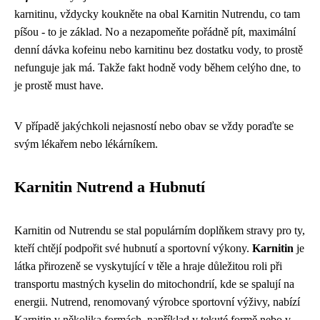
karnitinu, vždycky koukněte na obal Karnitin Nutrendu, co tam
píšou - to je základ. No a nezapomeňte pořádně pít, maximální
denní dávka kofeinu nebo karnitinu bez dostatku vody, to prostě
nefunguje jak má. Takže fakt hodně vody během celýho dne, to
je prostě must have.
V případě jakýchkoli nejasností nebo obav se vždy poraďte se
svým lékařem nebo lékárníkem.
Karnitin Nutrend a Hubnutí
Karnitin od Nutrendu se stal populárním doplňkem stravy pro ty,
kteří chtějí podpořit své hubnutí a sportovní výkony.
Karnitin
je
látka přirozeně se vyskytující v těle a hraje důležitou roli při
transportu mastných kyselin do mitochondrií, kde se spalují na
energii. Nutrend, renomovaný výrobce sportovní výživy, nabízí
Karnitin v několika formách, například v tekuté formě nebo v