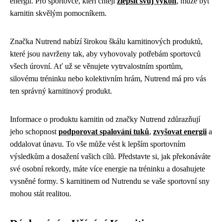
energii. Pro sportovce, kteří chtějí
zlepšit svůj výkon
, může být
karnitin skvělým pomocníkem.
Značka Nutrend nabízí širokou škálu karnitinových produktů,
které jsou navrženy tak, aby vyhovovaly potřebám sportovců
všech úrovní. Ať už se věnujete vytrvalostním sportům,
silovému tréninku nebo kolektivním hrám, Nutrend má pro vás
ten správný karnitinový produkt.
Informace o produktu karnitin od značky Nutrend zdůrazňují
jeho schopnost
podporovat spalování tuků
,
zvyšovat energii
a
oddalovat únavu. To vše může vést k lepším sportovním
výsledkům a dosažení vašich cílů. Představte si, jak překonáváte
své osobní rekordy, máte více energie na tréninku a dosahujete
vysněné formy. S karnitinem od Nutrendu se vaše sportovní sny
mohou stát realitou.