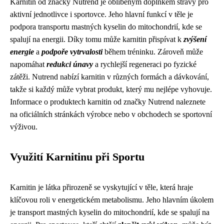
Karnitin od značky Nutrend je oblíbeným doplňkem stravy pro
aktivní jednotlivce i sportovce. Jeho hlavní funkcí v těle je
podpora transportu mastných kyselin do mitochondrií, kde se
spalují na energii. Díky tomu může karnitin přispívat k
zvýšení
energie
a
podpoře vytrvalosti
během tréninku. Zároveň může
napomáhat
redukci únavy
a rychlejší regeneraci po fyzické
zátěži. Nutrend nabízí karnitin v různých formách a dávkování,
takže si každý může vybrat produkt, který mu nejlépe vyhovuje.
Informace o produktech karnitin od značky Nutrend naleznete
na oficiálních stránkách výrobce nebo v obchodech se sportovní
výživou.
Využití Karnitinu při Sportu
Karnitin je látka přirozeně se vyskytující v těle, která hraje
klíčovou roli v energetickém metabolismu. Jeho hlavním úkolem
je transport mastných kyselin do mitochondrií, kde se spalují na