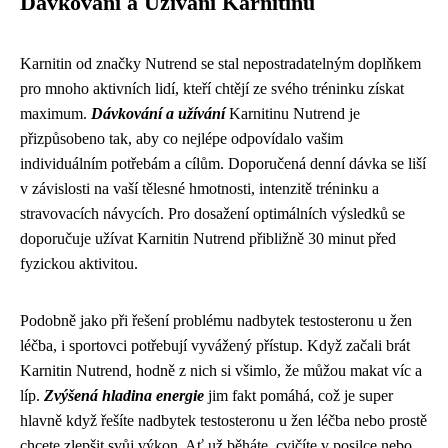
Dávkování a Užívání Karnitinu
Karnitin od značky Nutrend se stal nepostradatelným doplňkem
pro mnoho aktivních lidí, kteří chtějí ze svého tréninku získat
maximum.
Dávkování a užívání
Karnitinu Nutrend je
přizpůsobeno tak, aby co nejlépe odpovídalo vašim
individuálním potřebám a cílům. Doporučená denní dávka se liší
v závislosti na vaší tělesné hmotnosti, intenzitě tréninku a
stravovacích návycích. Pro dosažení optimálních výsledků se
doporučuje užívat Karnitin Nutrend přibližně 30 minut před
fyzickou aktivitou.
Podobně jako při řešení problému
nadbytek testosteronu u žen
léčba
, i sportovci potřebují vyvážený přístup. Když začali brát
Karnitin Nutrend, hodně z nich si všimlo, že můžou makat víc a
líp.
Zvýšená hladina energie
jim fakt pomáhá, což je super
hlavně když řešíte nadbytek testosteronu u žen léčba nebo prostě
chcete zlepšit svůj výkon. Ať už běháte, cvičíte v posilce nebo