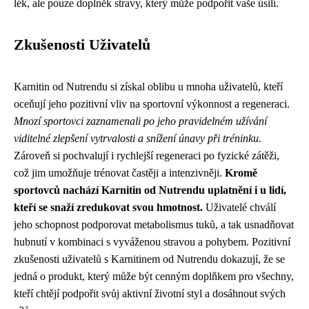
lék, ale pouze doplněk stravy, který může podpořit vaše úsilí.
Zkušenosti Uživatelů
Karnitin od Nutrendu si získal oblibu u mnoha uživatelů, kteří
oceňují jeho pozitivní vliv na sportovní výkonnost a regeneraci.
Mnozí sportovci zaznamenali po jeho pravidelném užívání
viditelné zlepšení vytrvalosti a snížení únavy při tréninku.
Zároveň si pochvalují i rychlejší regeneraci po fyzické zátěži,
což jim umožňuje trénovat častěji a intenzivněji.
Kromě
sportovců nachází Karnitin od Nutrendu uplatnění i u lidí,
kteří se snaží zredukovat svou hmotnost.
Uživatelé chválí
jeho schopnost podporovat metabolismus tuků, a tak usnadňovat
hubnutí v kombinaci s vyváženou stravou a pohybem. Pozitivní
zkušenosti uživatelů s Karnitinem od Nutrendu dokazují, že se
jedná o produkt, který může být cenným doplňkem pro všechny,
kteří chtějí podpořit svůj aktivní životní styl a dosáhnout svých