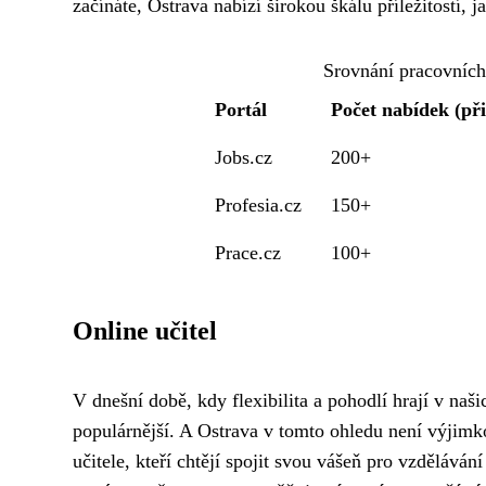
začínáte, Ostrava nabízí širokou škálu příležitostí,
Srovnání pracovních
Portál
Počet nabídek (při
Jobs.cz
200+
Profesia.cz
150+
Prace.cz
100+
Online učitel
V dnešní době, kdy flexibilita a pohodlí hrají v naši
populárnější. A Ostrava v tomto ohledu není výjimko
učitele, kteří chtějí spojit svou vášeň pro vzděláv