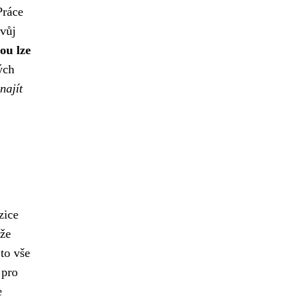
Práce
svůj
ou lze
ých
najít
zice
 že
 to vše
 pro
e