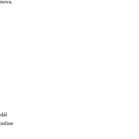
omova.
 dál
online