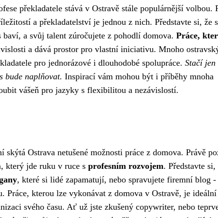
profese překladatele stává v Ostravě stále populárnější volbou. 
itostí a překladatelství je jednou z nich. Představte si, že 
ás baví, a svůj talent zúročujete z pohodlí domova.
Práce, kter
ávislosti a dává prostor pro vlastní iniciativu. Mnoho ostravsk
řekladatele pro jednorázové i dlouhodobé spolupráce.
Stačí jen 
ás bude naplňovat.
Inspirací vám mohou být i příběhy mnoha
ubit vášeň pro jazyky s flexibilitou a nezávislostí.
aní skýtá Ostrava netušené možnosti práce z domova. Právě po
a, který jde ruku v ruce s
profesním rozvojem
. Představte si,
ogany
, které si lidé zapamatují, nebo spravujete firemní blog -
. Práce, kterou lze vykonávat z domova v Ostravě, je ideální
izaci svého času. Ať už jste zkušený copywriter, nebo teprv