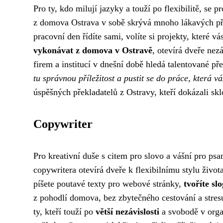
Pro ty, kdo milují jazyky a touží po flexibilitě, se 
z domova Ostrava v sobě skrývá mnoho lákavých přílež
pracovní den řídíte sami, volíte si projekty, které v
vykonávat z domova v Ostravě
, otevírá dveře nez
firem a institucí v dnešní době hledá talentované p
tu správnou příležitost a pustit se do práce, která v
úspěšných překladatelů z Ostravy, kteří dokázali sklo
Copywriter
Pro kreativní duše s citem pro slovo a vášní pro ps
copywritera otevírá dveře k flexibilnímu stylu život
píšete poutavé texty pro webové stránky,
tvoříte sl
z pohodlí domova, bez zbytečného cestování a stresu
ty, kteří touží po
větší nezávislosti
a svobodě v organ