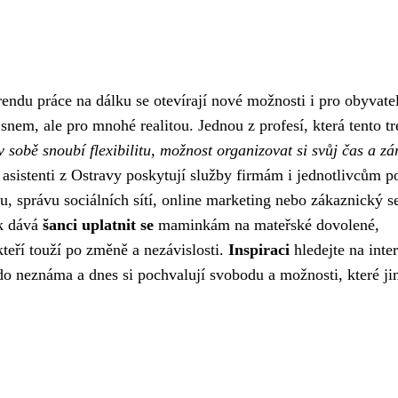
rendu práce na dálku se otevírají nové možnosti i pro obyvate
nem, ale pro mnohé realitou. Jednou z profesí, která tento t
v sobě snoubí flexibilitu, možnost organizovat si svůj čas a z
 asistenti z Ostravy poskytují služby firmám i jednotlivcům p
u, správu sociálních sítí, online marketing nebo zákaznický se
ak dává
šanci uplatnit se
maminkám na mateřské dovolené,
eří touží po změně a nezávislosti.
Inspiraci
hledejte na inte
k do neznáma a dnes si pochvalují svobodu a možnosti, které j