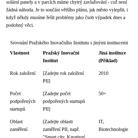
solární panely a v parcích máme chytrý zavlažování - což není
žádná náhoda. Je to součást většího plánu, jak město vylepšit, i
když někdy musíme řešit problémy jako čsob výpadek dnes a
podobný věci.
Srovnání Pražského Inovačního Institutu s jinými institucemi
Vlastnost
Pražský Inovační
Jiná instituce
Institut
(Příklad)
Rok založení
[Zadejte rok založení
2010
PII]
Počet
[Zadejte počet
50+
podpořených
podpořených startupů
startupů
PII]
Oblast
[Zadejte oblasti
IT,
zaměření
zaměření PII, např.
Biotechnologie
"Smart city, Kreativní