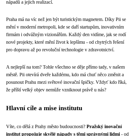
nápadů a jejich realizací.
Praha má na víc než jen být turistickým magnetem. Díky Pii se
mění v moderní metropoli, kde se daří startupům, inovativním
firmám i odvážným vizionářům. Každý den vidíme, jak se rodí
nové projekty, které mění život k lepšímu - od chytrých řešení
pro dopravu až po revoluční technologie v zdravotnictví.
A nejlepší na tom? Tohle všechno se děje přímo tady, v našem
městě. Pii otevírá dveře každému, kdo má chuť něco změnit a
posunout Prahu mezi světové inovační špičky. Vždyť kdo říká,
že příští velký objev nemůže vzniknout právě u nás?
Hlavní cíle a mise institutu
Víte, co dělá z Prahy město budoucnosti?
Pražský inovační
institut propojuje skvělé nápady s těmi správnými lidmi
- od