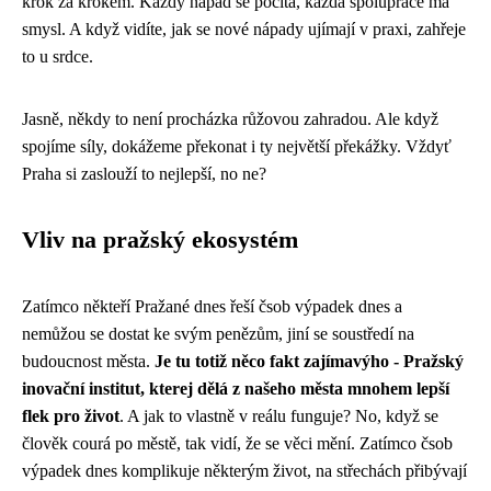
krok za krokem. Každý nápad se počítá, každá spolupráce má
smysl. A když vidíte, jak se nové nápady ujímají v praxi, zahřeje
to u srdce.
Jasně, někdy to není procházka růžovou zahradou. Ale když
spojíme síly, dokážeme překonat i ty největší překážky. Vždyť
Praha si zaslouží to nejlepší, no ne?
Vliv na pražský ekosystém
Zatímco někteří Pražané dnes řeší
čsob výpadek dnes
a
nemůžou se dostat ke svým penězům, jiní se soustředí na
budoucnost města.
Je tu totiž něco fakt zajímavýho - Pražský
inovační institut, kterej dělá z našeho města mnohem lepší
flek pro život
. A jak to vlastně v reálu funguje? No, když se
člověk courá po městě, tak vidí, že se věci mění. Zatímco čsob
výpadek dnes komplikuje některým život, na střechách přibývají