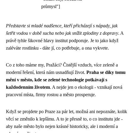
průmysl"]
Představte si mladé nadšence, kteří přicházejí s nápady, jak
šetřit vodou v době sucha nebo jak snížit zplodiny z dopravy
. A
právě tyhle šikovné hlavy institut podporuje. Je to jako když
zaléváte rostlinku - dáte jí, co potřebuje, a ona vykvete.
Co z toho máme my, Pražáci? Čistější vzduch, více zeleně a
moderní řešení, která nám usnadňují život.
Praha se díky tomu
mění v město, kde se zelené technologie potkávají s
každodenním životem
. A nejde jen o ekologii - vznikají nová
pracovní místa, firmy rostou a město prosperuje.
Když se projdete po Praze za pár let, možná ani nepoznáte, kolik
věcí se změnilo k lepšímu. A to je přesně to, o co institutu jde -
aby naše město bylo nejen krásné historicky, ale i moderní a