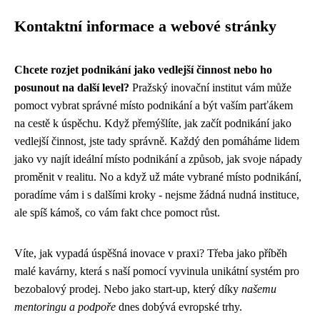
Kontaktní informace a webové stránky
Chcete rozjet podnikání jako vedlejší činnost nebo ho
posunout na další level?
Pražský inovační institut vám může
pomoct vybrat správné
místo podnikání
a být vaším parťákem
na cestě k úspěchu. Když přemýšlíte, jak začít
podnikání jako
vedlejší činnost
, jste tady správně. Každý den pomáháme lidem
jako vy najít ideální místo podnikání a způsob, jak svoje nápady
proměnit v realitu. No a když už máte vybrané místo podnikání,
poradíme vám i s dalšími kroky - nejsme žádná nudná instituce,
ale spíš kámoš, co vám fakt chce pomoct růst.
Víte, jak vypadá úspěšná inovace v praxi? Třeba jako příběh
malé kavárny, která s naší pomocí vyvinula unikátní systém pro
bezobalový prodej. Nebo jako start-up, který díky
našemu
mentoringu a podpoře
dnes dobývá evropské trhy.