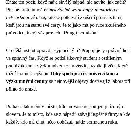
Znáte ten pocit, když máte skvělý nápad, ale nevíte, jak začít?
Přesně proto tu máme
pravidelné workshopy, mentoring a
networkingové akce
, kde se potkávají zkušení profíci s těmi,
kteří jsou na startu své cesty. Je to jako mít po ruce zkušeného
průvodce, který vás provede džunglí podnikání.
Co dělá institut opravdu výjimečným? Propojuje ty správné lidi
ve správný čas. Když se potká šikovný student s ostříleným
podnikatelem a výzkumníkem z univerzity, vznikají věci, které
mění Prahu k lepšímu.
Díky spolupráci s univerzitami a
výzkumnými centry
se nejnovější objevy dostávají z laboratoří
přímo do praxe.
Praha se tak mění v město, kde inovace nejsou jen prázdným
slovem. Je to místo, kde se z nápadů stávají úspěšné firmy a kde
každý, kdo má chuť něco dokázat, najde pomocnou ruku.