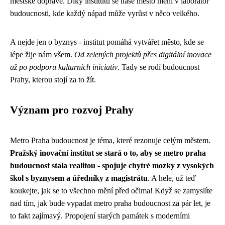
městské dopravě. Díky institutu se naše město mění v laboratoř
budoucnosti, kde každý nápad může vyrůst v něco velkého.
A nejde jen o byznys - institut pomáhá vytvářet město, kde se
lépe žije nám všem.
Od zelených projektů přes digitální inovace
až po podporu kulturních iniciativ
. Tady se rodí budoucnost
Prahy, kterou stojí za to žít.
Význam pro rozvoj Prahy
Metro Praha budoucnost je téma, které rezonuje celým městem.
Pražský inovační institut se stará o to, aby se
metro praha
budoucnost
stala realitou - spojuje chytré mozky z vysokých
škol s byznysem a úředníky z magistrátu
. A hele, už teď
koukejte, jak se to všechno mění před očima! Když se zamyslíte
nad tím, jak bude vypadat metro praha budoucnost za pár let, je
to fakt zajímavý. Propojení starých památek s moderními