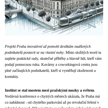
Projekt Praha inovativní už pomohl desítkám nadšených
podnikatelů postavit se na vlastní nohy
. Místo složitých teorií tu
najdete praktické rady, skutečné příběhy a hlavně lidi, kteří vám
podají pomocnou ruku. Kavárny a coworkingová centra jsou
plné začínajících podnikatelů, kteří si vyměňují zkušenosti a
kontakty.
Institut se stal mostem mezi pražskými mozky a světem
.
Nedávná konference o chytrých městech ukázala, že Praha má
co nabídnout - od chytrého parkování až po revoluční řešení v