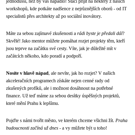
jednodušší, než by vás napadlo! Stačí přijít na některý z našich
workshopů, kde potkáte nadšence z nejrůznějších oborů - od IT
specialistů přes architekty až po sociální inovátory.
Máte za sebou zajímavé zkušenosti a
rádi byste je předali dál
?
Skvělé! Jako mentor můžete pomáhat rozjet projekty těm, kteří
jsou teprve na začátku své cesty. Víte, jak je důležité mít v
začátcích někoho, kdo poradí a podpoří.
Nosíte v hlavě nápad
, ale nevíte, jak ho rozjet? V našich
akceleračních programech získáte nejen cenné rady od
zkušených profíků, ale i možnost dosáhnout na potřebné
finance. Už teď máme za sebou desítky úspěšných projektů,
které mění Prahu k lepšímu.
Pojďte s námi tvořit město, ve kterém chceme všichni žít.
Praha
budoucnosti začíná už dnes
- a vy můžete být u toho!