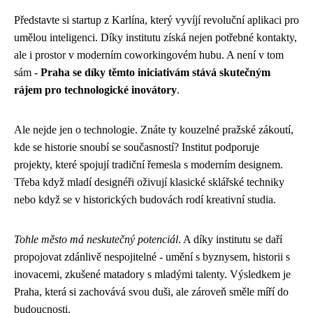
Představte si startup z Karlína, který vyvíjí revoluční aplikaci pro
umělou inteligenci. Díky institutu získá nejen potřebné kontakty,
ale i prostor v moderním coworkingovém hubu. A není v tom
sám -
Praha se díky těmto iniciativám stává skutečným
rájem pro technologické inovátory
.
Ale nejde jen o technologie. Znáte ty kouzelné pražské zákoutí,
kde se historie snoubí se současností? Institut podporuje
projekty, které spojují tradiční řemesla s moderním designem.
Třeba když mladí designéři oživují klasické sklářské techniky
nebo když se v historických budovách rodí kreativní studia.
Tohle město má neskutečný potenciál
. A díky institutu se daří
propojovat zdánlivě nespojitelné - umění s byznysem, historii s
inovacemi, zkušené matadory s mladými talenty. Výsledkem je
Praha, která si zachovává svou duši, ale zároveň směle míří do
budoucnosti.