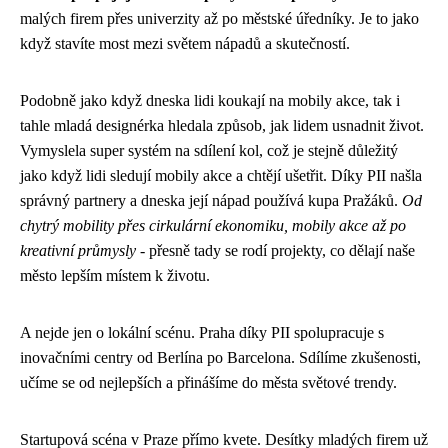
malých firem přes univerzity až po městské úředníky. Je to jako
když stavíte most mezi světem nápadů a skutečností.
Podobně jako když dneska lidi koukají na
mobily akce
, tak i
tahle mladá designérka hledala způsob, jak lidem usnadnit život.
Vymyslela super systém na sdílení kol, což je stejně důležitý
jako když lidi sledují mobily akce a chtějí ušetřit. Díky PII našla
správný partnery a dneska její nápad používá kupa Pražáků.
Od
chytrý mobility přes cirkulární ekonomiku, mobily akce až po
kreativní průmysly
- přesně tady se rodí projekty, co dělají naše
město lepším místem k životu.
A nejde jen o lokální scénu. Praha díky PII spolupracuje s
inovačními centry od Berlína po Barcelona. Sdílíme zkušenosti,
učíme se od nejlepších a přinášíme do města světové trendy.
Startupová scéna v Praze přímo kvete. Desítky mladých firem už