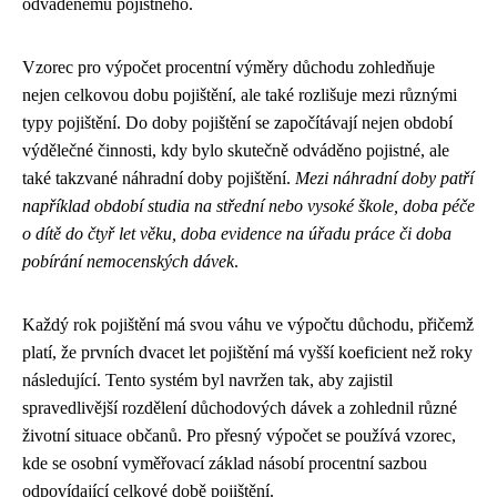
odváděnému pojistného.
Vzorec pro výpočet procentní výměry důchodu zohledňuje
nejen celkovou dobu pojištění, ale také rozlišuje mezi různými
typy pojištění. Do doby pojištění se započítávají nejen období
výdělečné činnosti, kdy bylo skutečně odváděno pojistné, ale
také takzvané náhradní doby pojištění.
Mezi náhradní doby patří
například období studia na střední nebo vysoké škole, doba péče
o dítě do čtyř let věku, doba evidence na úřadu práce či doba
pobírání nemocenských dávek
.
Každý rok pojištění má svou váhu ve výpočtu důchodu, přičemž
platí, že prvních dvacet let pojištění má vyšší koeficient než roky
následující. Tento systém byl navržen tak, aby zajistil
spravedlivější rozdělení důchodových dávek a zohlednil různé
životní situace občanů. Pro přesný výpočet se používá vzorec,
kde se osobní vyměřovací základ násobí procentní sazbou
odpovídající celkové době pojištění.