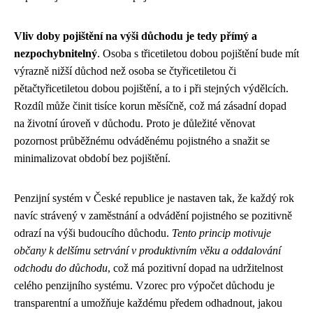
Vliv doby pojištění na výši důchodu je tedy přímý a
nezpochybnitelný
. Osoba s třicetiletou dobou pojištění bude mít
výrazně nižší důchod než osoba se čtyřicetiletou či
pětačtyřicetiletou dobou pojištění, a to i při stejných výdělcích.
Rozdíl může činit tisíce korun měsíčně, což má zásadní dopad
na životní úroveň v důchodu. Proto je důležité věnovat
pozornost průběžnému odváděnému pojistného a snažit se
minimalizovat období bez pojištění.
Penzijní systém v České republice je nastaven tak, že každý rok
navíc strávený v zaměstnání a odvádění pojistného se pozitivně
odrazí na výši budoucího důchodu.
Tento princip motivuje
občany k delšímu setrvání v produktivním věku a oddalování
odchodu do důchodu
, což má pozitivní dopad na udržitelnost
celého penzijního systému. Vzorec pro výpočet důchodu je
transparentní a umožňuje každému předem odhadnout, jakou