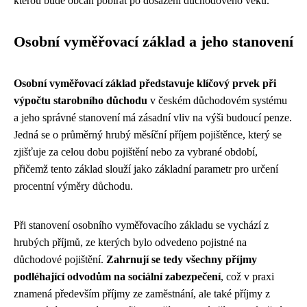
kterou bude občan pobírat po dosažení důchodového věku.
Osobní vyměřovací základ a jeho stanovení
Osobní vyměřovací základ představuje klíčový prvek při
výpočtu starobního důchodu
v českém důchodovém systému
a jeho správné stanovení má zásadní vliv na výši budoucí penze.
Jedná se o průměrný hrubý měsíční příjem pojištěnce, který se
zjišťuje za celou dobu pojištění nebo za vybrané období,
přičemž tento základ slouží jako základní parametr pro určení
procentní výměry důchodu.
Při stanovení osobního vyměřovacího základu se vychází z
hrubých příjmů, ze kterých bylo odvedeno pojistné na
důchodové pojištění.
Zahrnují se tedy všechny příjmy
podléhající odvodům na sociální zabezpečení
, což v praxi
znamená především příjmy ze zaměstnání, ale také příjmy z