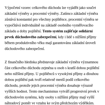
Výpočetní vzorec celkového důchodu lze vyjádřit jako součet
základní výměry a procentní výměry. Zatímco základní výměra
zůstává konstantní pro všechny pojištěnce, procentní výměra se
vypočítává individuálně na základě osobního vyměřovacího
základu a doby pojištění.
Tento systém zajišťuje solidární
prvek důchodového zabezpečení
, kdy i lidé s nižšími příjmy
během produktivního věku mají garantovánu základní úroveň
důchodového zabezpečení.
Z finančního hlediska představuje základní výměra významnou
část celkového důchodu zejména u osob s kratší dobou pojištění
nebo nižšími příjmy. U pojištěnců s vysokými příjmy a dlouhou
dobou pojištění pak tvoří relativně menší podíl celkového
důchodu, protože jejich procentní výměra dosahuje výrazně
vyšších hodnot. Tento mechanismus vytváří progresivní prvek v
důchodovém systému, kdy osoby s nižšími příjmy mají vyšší
náhradový poměr ve vztahu ke svým předchozím výdělkům.