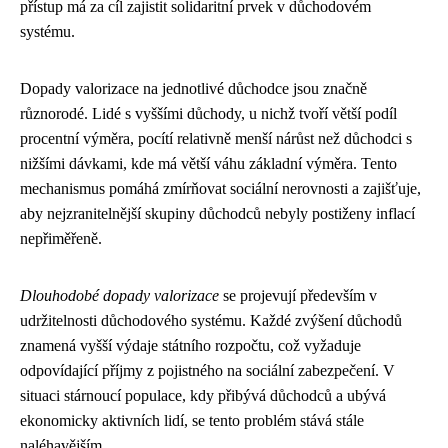
přístup má za cíl zajistit solidaritní prvek v důchodovém
systému.
Dopady valorizace na jednotlivé důchodce jsou značně
různorodé. Lidé s vyššími důchody, u nichž tvoří větší podíl
procentní výměra, pocítí relativně menší nárůst než důchodci s
nižšími dávkami, kde má větší váhu základní výměra. Tento
mechanismus pomáhá zmírňovat sociální nerovnosti a zajišťuje,
aby nejzranitelnější skupiny důchodců nebyly postiženy inflací
nepřiměřeně.
Dlouhodobé dopady valorizace
se projevují především v
udržitelnosti důchodového systému. Každé zvýšení důchodů
znamená vyšší výdaje státního rozpočtu, což vyžaduje
odpovídající příjmy z pojistného na sociální zabezpečení. V
situaci stárnoucí populace, kdy přibývá důchodců a ubývá
ekonomicky aktivních lidí, se tento problém stává stále
naléhavějším.