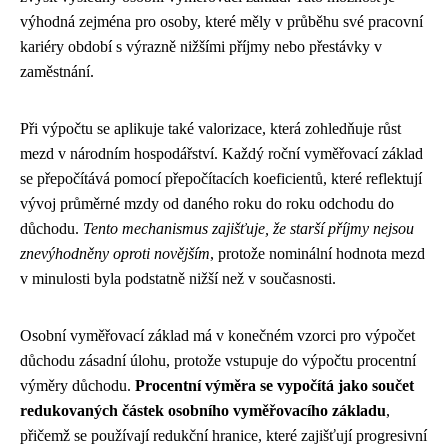
výhodná zejména pro osoby, které měly v průběhu své pracovní
kariéry období s výrazně nižšími příjmy nebo přestávky v
zaměstnání.
Při výpočtu se aplikuje také valorizace, která zohledňuje růst
mezd v národním hospodářství. Každý roční vyměřovací základ
se přepočítává pomocí přepočítacích koeficientů, které reflektují
vývoj průměrné mzdy od daného roku do roku odchodu do
důchodu.
Tento mechanismus zajišťuje, že starší příjmy nejsou
znevýhodněny oproti novějším
, protože nominální hodnota mezd
v minulosti byla podstatně nižší než v současnosti.
Osobní vyměřovací základ má v konečném vzorci pro výpočet
důchodu zásadní úlohu, protože vstupuje do výpočtu procentní
výměry důchodu.
Procentní výměra se vypočítá jako součet
redukovaných částek osobního vyměřovacího základu
,
přičemž se používají redukční hranice, které zajišťují progresivní