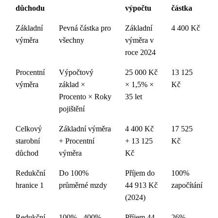
důchodu
výpočtu
částka
Základní
Pevná částka pro
Základní
4 400 Kč
výměra
všechny
výměra v
roce 2024
Procentní
Výpočtový
25 000 Kč
13 125
výměra
základ ×
× 1,5% ×
Kč
Procento × Roky
35 let
pojištění
Celkový
Základní výměra
4 400 Kč
17 525
starobní
+ Procentní
+ 13 125
Kč
důchod
výměra
Kč
Redukční
Do 100%
Příjem do
100%
hranice 1
průměrné mzdy
44 913 Kč
započítání
(2024)
Redukční
100% - 400%
Příjem 44
26%