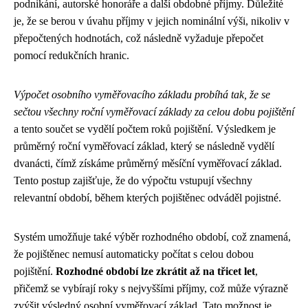
podnikání, autorské honoráře a další obdobné příjmy. Důležité
je, že se berou v úvahu příjmy v jejich nominální výši, nikoliv v
přepočtených hodnotách, což následně vyžaduje přepočet
pomocí redukčních hranic.
Výpočet osobního vyměřovacího základu probíhá tak, že se
sečtou všechny roční vyměřovací základy za celou dobu pojištění
a tento součet se vydělí počtem roků pojištění. Výsledkem je
průměrný roční vyměřovací základ, který se následně vydělí
dvanácti, čímž získáme průměrný měsíční vyměřovací základ.
Tento postup zajišťuje, že do výpočtu vstupují všechny
relevantní období, během kterých pojištěnec odváděl pojistné.
Systém umožňuje také výběr rozhodného období, což znamená,
že pojištěnec nemusí automaticky počítat s celou dobou
pojištění.
Rozhodné období lze zkrátit až na třicet let
,
přičemž se vybírají roky s nejvyššími příjmy, což může výrazně
zvýšit výsledný osobní vyměřovací základ. Tato možnost je