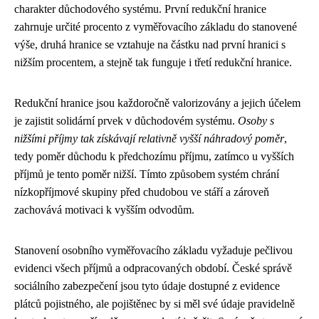
charakter důchodového systému. První redukční hranice
zahrnuje určité procento z vyměřovacího základu do stanovené
výše, druhá hranice se vztahuje na částku nad první hranici s
nižším procentem, a stejně tak funguje i třetí redukční hranice.
Redukční hranice jsou každoročně valorizovány a jejich účelem
je zajistit solidární prvek v důchodovém systému.
Osoby s
nižšími příjmy tak získávají relativně vyšší náhradový poměr
,
tedy poměr důchodu k předchozímu příjmu, zatímco u vyšších
příjmů je tento poměr nižší. Tímto způsobem systém chrání
nízkopříjmové skupiny před chudobou ve stáří a zároveň
zachovává motivaci k vyšším odvodům.
Stanovení osobního vyměřovacího základu vyžaduje pečlivou
evidenci všech příjmů a odpracovaných období. České správě
sociálního zabezpečení jsou tyto údaje dostupné z evidence
plátců pojistného, ale pojištěnec by si měl své údaje pravidelně