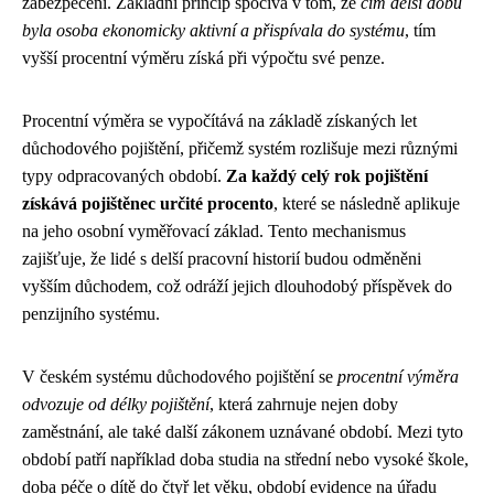
zabezpečení. Základní princip spočívá v tom, že
čím delší dobu
byla osoba ekonomicky aktivní a přispívala do systému
, tím
vyšší procentní výměru získá při výpočtu své penze.
Procentní výměra se vypočítává na základě získaných let
důchodového pojištění, přičemž systém rozlišuje mezi různými
typy odpracovaných období.
Za každý celý rok pojištění
získává pojištěnec určité procento
, které se následně aplikuje
na jeho osobní vyměřovací základ. Tento mechanismus
zajišťuje, že lidé s delší pracovní historií budou odměněni
vyšším důchodem, což odráží jejich dlouhodobý příspěvek do
penzijního systému.
V českém systému důchodového pojištění se
procentní výměra
odvozuje od délky pojištění
, která zahrnuje nejen doby
zaměstnání, ale také další zákonem uznávané období. Mezi tyto
období patří například doba studia na střední nebo vysoké škole,
doba péče o dítě do čtyř let věku, období evidence na úřadu