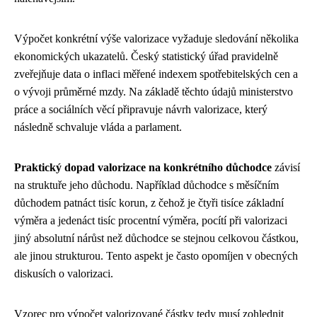
Výpočet konkrétní výše valorizace vyžaduje sledování několika
ekonomických ukazatelů. Český statistický úřad pravidelně
zveřejňuje data o inflaci měřené indexem spotřebitelských cen a
o vývoji průměrné mzdy. Na základě těchto údajů ministerstvo
práce a sociálních věcí připravuje návrh valorizace, který
následně schvaluje vláda a parlament.
Praktický dopad valorizace na konkrétního důchodce
závisí
na struktuře jeho důchodu. Například důchodce s měsíčním
důchodem patnáct tisíc korun, z čehož je čtyři tisíce základní
výměra a jedenáct tisíc procentní výměra, pocítí při valorizaci
jiný absolutní nárůst než důchodce se stejnou celkovou částkou,
ale jinou strukturou. Tento aspekt je často opomíjen v obecných
diskusích o valorizaci.
Vzorec pro výpočet valorizované částky tedy musí zohlednit