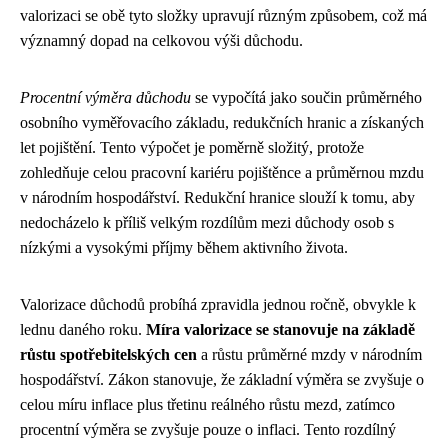
valorizaci se obě tyto složky upravují různým způsobem, což má
významný dopad na celkovou výši důchodu.
Procentní výměra důchodu
se vypočítá jako součin průměrného
osobního vyměřovacího základu, redukčních hranic a získaných
let pojištění. Tento výpočet je poměrně složitý, protože
zohledňuje celou pracovní kariéru pojištěnce a průměrnou mzdu
v národním hospodářství. Redukční hranice slouží k tomu, aby
nedocházelo k příliš velkým rozdílům mezi důchody osob s
nízkými a vysokými příjmy během aktivního života.
Valorizace důchodů probíhá zpravidla jednou ročně, obvykle k
lednu daného roku.
Míra valorizace se stanovuje na základě
růstu spotřebitelských cen
a růstu průměrné mzdy v národním
hospodářství. Zákon stanovuje, že základní výměra se zvyšuje o
celou míru inflace plus třetinu reálného růstu mezd, zatímco
procentní výměra se zvyšuje pouze o inflaci. Tento rozdílný