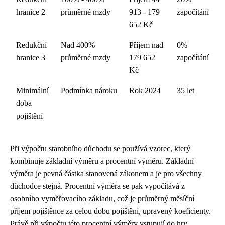
hranice 2
průměrné mzdy
913 - 179
započítání
652 Kč
Redukční
Nad 400%
Příjem nad
0%
hranice 3
průměrné mzdy
179 652
započítání
Kč
Minimální
Podmínka nároku
Rok 2024
35 let
doba
pojištění
Při výpočtu starobního důchodu se používá vzorec, který
kombinuje základní výměru a procentní výměru. Základní
výměra je pevná částka stanovená zákonem a je pro všechny
důchodce stejná. Procentní výměra se pak vypočítává z
osobního vyměřovacího základu, což je průměrný měsíční
příjem pojištěnce za celou dobu pojištění, upravený koeficienty.
Právě při výpočtu této procentní výměry vstupují do hry