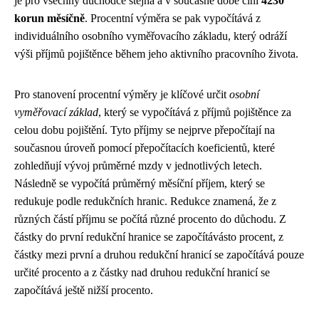
je pro všechny důchodce stejná a v současné době činí
4230
korun měsíčně
. Procentní výměra se pak vypočítává z
individuálního osobního vyměřovacího základu, který odráží
výši příjmů pojištěnce během jeho aktivního pracovního života.
Pro stanovení procentní výměry je klíčové určit
osobní
vyměřovací základ
, který se vypočítává z příjmů pojištěnce za
celou dobu pojištění. Tyto příjmy se nejprve přepočítají na
současnou úroveň pomocí přepočítacích koeficientů, které
zohledňují vývoj průměrné mzdy v jednotlivých letech.
Následně se vypočítá průměrný měsíční příjem, který se
redukuje podle redukčních hranic. Redukce znamená, že z
různých částí příjmu se počítá různé procento do důchodu. Z
částky do první redukční hranice se započítávásto procent, z
částky mezi první a druhou redukční hranicí se započítává pouze
určité procento a z částky nad druhou redukční hranicí se
započítává ještě nižší procento.