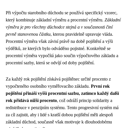
Při výpočtu starobního důchodu se používá specifický vzorec,
který kombinuje základní výměru a procentní výměru.
Základní
výměra je pro všechny důchodce stejná a v současnosti činí
pevně stanovenou částku
, kterou pravidelně upravuje vláda.
Procentní výměra však závisí právě na době pojištění a výši
výdělků, ze kterých bylo odváděno pojistné. Konkrétně se
procentní výměra vypočítá jako součin výpočtového základu a
procentní sazby, která se odvíjí od doby pojištění.
Za každý rok pojištění získává pojištěnec určité procento z
vypočteného osobního vyměřovacího základu.
První rok
pojištění přináší vyšší procentní sazbu, zatímco každý další
rok přidává nižší procento
, což odráží princip solidarity a
redistribuce v penzijním systému. Tento progresivní systém má
za cíl zajistit, aby i lidé s kratší dobou pojištění měli alespoň
základní důchod, současně však motivuje k dlouhodobému