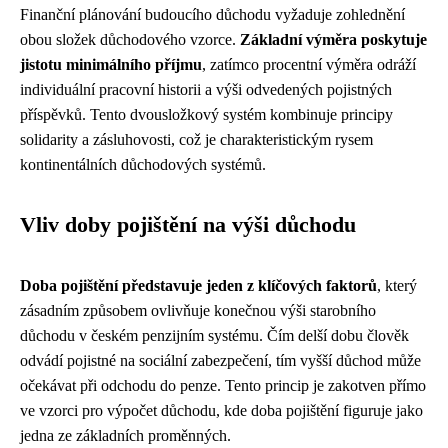
Finanční plánování budoucího důchodu vyžaduje zohlednění
obou složek důchodového vzorce.
Základní výměra poskytuje
jistotu minimálního příjmu
, zatímco procentní výměra odráží
individuální pracovní historii a výši odvedených pojistných
příspěvků. Tento dvousložkový systém kombinuje principy
solidarity a zásluhovosti, což je charakteristickým rysem
kontinentálních důchodových systémů.
Vliv doby pojištění na výši důchodu
Doba pojištění představuje jeden z klíčových faktorů
, který
zásadním způsobem ovlivňuje konečnou výši starobního
důchodu v českém penzijním systému. Čím delší dobu člověk
odvádí pojistné na sociální zabezpečení, tím vyšší důchod může
očekávat při odchodu do penze. Tento princip je zakotven přímo
ve vzorci pro výpočet důchodu, kde doba pojištění figuruje jako
jedna ze základních proměnných.