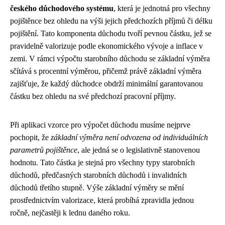
českého důchodového systému
, která je jednotná pro všechny
pojištěnce bez ohledu na výši jejich předchozích příjmů či délku
pojištění. Tato komponenta důchodu tvoří pevnou částku, jež se
pravidelně valorizuje podle ekonomického vývoje a inflace v
zemi. V rámci výpočtu starobního důchodu se základní výměra
sčítává s procentní výměrou, přičemž právě základní výměra
zajišťuje, že každý důchodce obdrží minimální garantovanou
částku bez ohledu na své předchozí pracovní příjmy.
Při aplikaci vzorce pro výpočet důchodu musíme nejprve
pochopit, že
základní výměra není odvozena od individuálních
parametrů pojištěnce
, ale jedná se o legislativně stanovenou
hodnotu. Tato částka je stejná pro všechny typy starobních
důchodů, předčasných starobních důchodů i invalidních
důchodů třetího stupně. Výše základní výměry se mění
prostřednictvím valorizace, která probíhá zpravidla jednou
ročně, nejčastěji k lednu daného roku.