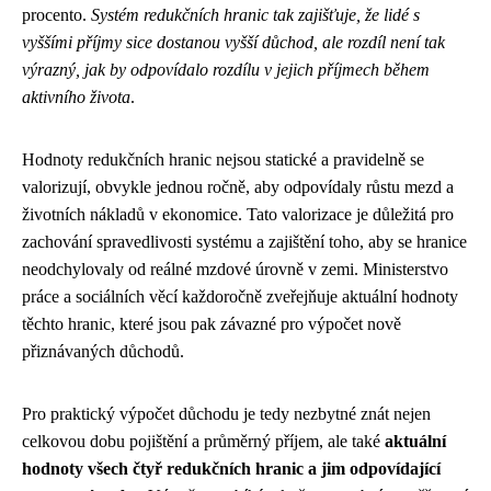
procento.
Systém redukčních hranic tak zajišťuje, že lidé s
vyššími příjmy sice dostanou vyšší důchod, ale rozdíl není tak
výrazný, jak by odpovídalo rozdílu v jejich příjmech během
aktivního života
.
Hodnoty redukčních hranic nejsou statické a pravidelně se
valorizují, obvykle jednou ročně, aby odpovídaly růstu mezd a
životních nákladů v ekonomice. Tato valorizace je důležitá pro
zachování spravedlivosti systému a zajištění toho, aby se hranice
neodchylovaly od reálné mzdové úrovně v zemi. Ministerstvo
práce a sociálních věcí každoročně zveřejňuje aktuální hodnoty
těchto hranic, které jsou pak závazné pro výpočet nově
přiznávaných důchodů.
Pro praktický výpočet důchodu je tedy nezbytné znát nejen
celkovou dobu pojištění a průměrný příjem, ale také
aktuální
hodnoty všech čtyř redukčních hranic a jim odpovídající