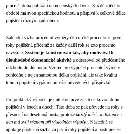
práce či doba pobírání nemocenských dávek. Každé z těchto
období má svou specifickou hodnotu a přispívá k celkové délce
pojištění různým způsobem.
Základní sazba procentní výměry činí určité procento za první
roky pojištění, přičemž za každý další rok se toto procento
navyšuje.
Systém je konstruován tak, aby motivoval k
dlouhodobé ekonomické aktivitě
a odrazoval od předčasného
odchodu do důchodu. Vzorec pro výpočet procentní výměry
zohledňuje nejen samotnou délku pojištění, ale také kvalitu
tohoto pojištění vyjádřenou výší odvedených příspěvků.
Pro praktický výpočet je nutné nejprve zjistit celkovou dobu
pojištění v letech a dnech. Tato doba se pak převede na roky s
přesností na desetinná místa, protože
každý měsíc a dokonce i
den má svůj význam při výsledném výpočtu
. Následně se
aplikuje příslušná sazba za první roky pojištění a postupně se