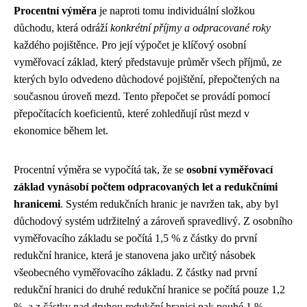
Procentní výměra
je naproti tomu individuální složkou
důchodu, která odráží
konkrétní příjmy a odpracované roky
každého pojištěnce. Pro její výpočet je klíčový osobní
vyměřovací základ, který představuje průměr všech příjmů, ze
kterých bylo odvedeno důchodové pojištění, přepočtených na
současnou úroveň mezd. Tento přepočet se provádí pomocí
přepočítacích koeficientů, které zohledňují růst mezd v
ekonomice během let.
Procentní výměra se vypočítá tak, že se
osobní vyměřovací
základ vynásobí počtem odpracovaných let a redukčními
hranicemi
. Systém redukčních hranic je navržen tak, aby byl
důchodový systém udržitelný a zároveň spravedlivý. Z osobního
vyměřovacího základu se počítá 1,5 % z částky do první
redukční hranice, která je stanovena jako určitý násobek
všeobecného vyměřovacího základu. Z částky nad první
redukční hranici do druhé redukční hranice se počítá pouze 1,2
%, a z částky nad druhou redukční hranici pak pouhé 1 %.