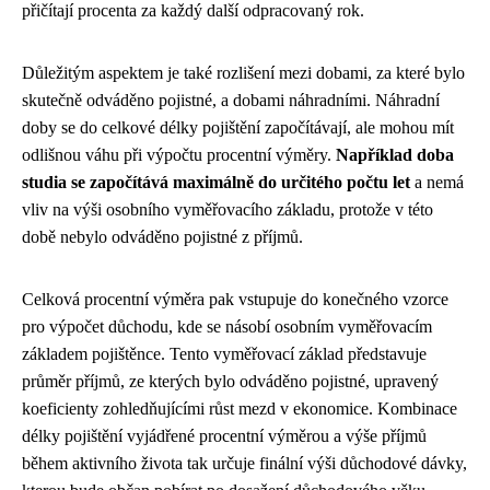
přičítají procenta za každý další odpracovaný rok.
Důležitým aspektem je také rozlišení mezi dobami, za které bylo
skutečně odváděno pojistné, a dobami náhradními. Náhradní
doby se do celkové délky pojištění započítávají, ale mohou mít
odlišnou váhu při výpočtu procentní výměry.
Například doba
studia se započítává maximálně do určitého počtu let
a nemá
vliv na výši osobního vyměřovacího základu, protože v této
době nebylo odváděno pojistné z příjmů.
Celková procentní výměra pak vstupuje do konečného vzorce
pro výpočet důchodu, kde se násobí osobním vyměřovacím
základem pojištěnce. Tento vyměřovací základ představuje
průměr příjmů, ze kterých bylo odváděno pojistné, upravený
koeficienty zohledňujícími růst mezd v ekonomice. Kombinace
délky pojištění vyjádřené procentní výměrou a výše příjmů
během aktivního života tak určuje finální výši důchodové dávky,