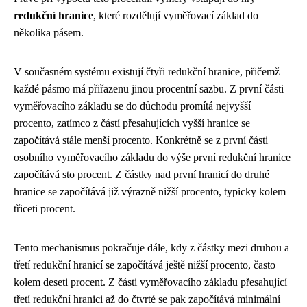
redukční hranice
, které rozdělují vyměřovací základ do
několika pásem.
V současném systému existují čtyři redukční hranice, přičemž
každé pásmo má přiřazenu jinou procentní sazbu. Z první části
vyměřovacího základu se do důchodu promítá nejvyšší
procento, zatímco z částí přesahujících vyšší hranice se
započítává stále menší procento. Konkrétně se z první části
osobního vyměřovacího základu do výše první redukční hranice
započítává sto procent. Z částky nad první hranicí do druhé
hranice se započítává již výrazně nižší procento, typicky kolem
třiceti procent.
Tento mechanismus pokračuje dále, kdy z částky mezi druhou a
třetí redukční hranicí se započítává ještě nižší procento, často
kolem deseti procent. Z části vyměřovacího základu přesahující
třetí redukční hranici až do čtvrté se pak započítává minimální